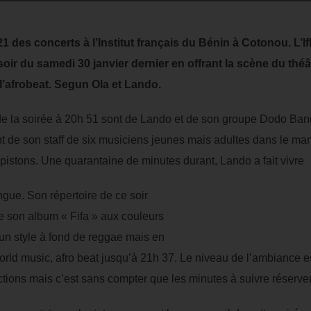
21 des concerts à l’Institut français du Bénin à Cotonou. L’I
 soir du samedi 30 janvier dernier en offrant la scène du thé
l’afrobeat. Segun Ola et Lando.
e la soirée à 20h 51 sont de Lando et de son groupe Dodo Band
nt de son staff de six musiciens jeunes mais adultes dans le m
 pistons. Une quarantaine de minutes durant, Lando a fait vivre
ngue. Son répertoire de ce soir
de son album « Fifa » aux couleurs
 un style à fond de reggae mais en
world music, afro beat jusqu’à 21h 37. Le niveau de l’ambiance e
ctions mais c’est sans compter que les minutes à suivre réserve