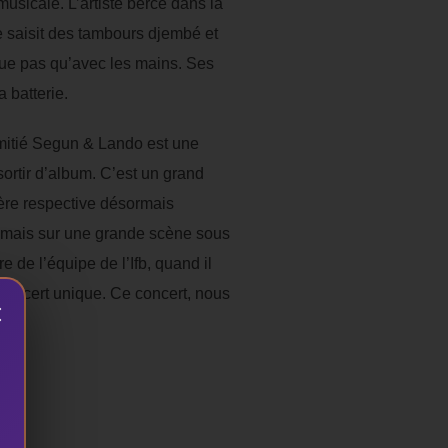
usicale. L’artiste bercé dans la
 se saisit des tambours djembé et
joue pas qu’avec les mains. Ses
 batterie.
amitié Segun & Lando est une
sortir d’album. C’est un grand
rière respective désormais
ue mais sur une grande scène sous
 de l’équipe de l’Ifb, quand il
n concert unique. Ce concert, nous
×