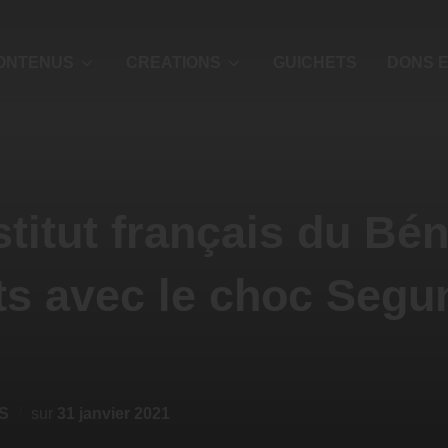
ONTENUS
CREATIONS
GUICHETS
DONS E
stitut français du Bé
ts avec le choc Segu
S
sur
31 janvier 2021