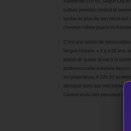
A partir de 21h 45, Segun Ola et 
culture yorouba conduit le navire 
tumba en plus de son micro qui s
cheveux même jouent et résonnent 
C’est une soirée de retrouvaill
longue histoire. « Il y a 20 ans,
plaisir de quitter la rue à la lum
professionnelle entamée depuis q
les projecteurs. A 22h 37 au term
déclarait dans son mot introducti
l’avons voulu très percutant ».