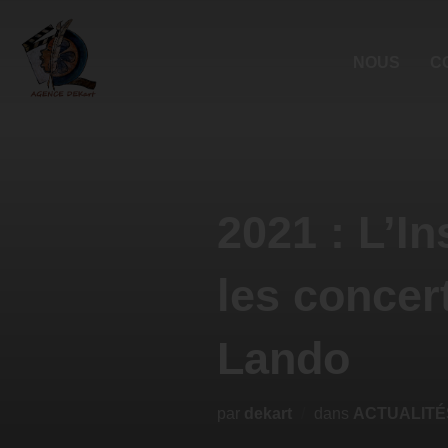
NOUS
C
2021 : L’In
les concer
Lando
par
dekart
dans
ACTUALITÉ