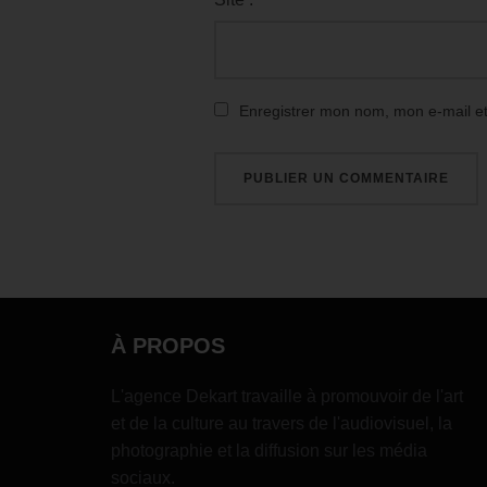
Enregistrer mon nom, mon e-mail e
À PROPOS
L'agence Dekart travaille à promouvoir de l'art
et de la culture au travers de l'audiovisuel, la
photographie et la diffusion sur les média
sociaux.