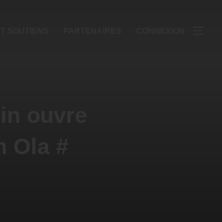
T SOUTIENS
PARTENAIRES
CONNEXION
nin ouvre
n Ola #