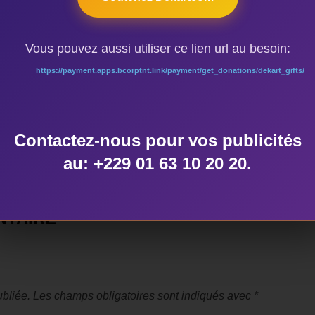
AUTEUR DE LA PUBLICATION
Vous pouvez aussi utiliser ce lien url au besoin:
https://payment.apps.bcorptnt.link/payment/get_donations/dekart_gifts/
ÉCRIT PAR
dekart
Contactez-nous pour vos publicités
au: +229 01 63 10 20 20.
NTAIRE
bliée.
Les champs obligatoires sont indiqués avec
*