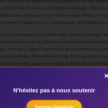
ses musiciens-choristes prennent le gouvernail de cette soirée m
sur l’afro beat. On revit ici un artiste plein d’énergie. Quand il
ouffrent dans ses mains, c’est encore une autre chaleur. Il ne 
comme le batteur du jazz l’aurait fait avec des brindilles sur la
es de vieux compagnons des belles notes. Segun raconte que l’
 on jouait dans les rues de Cotonou, on n’avait pas d’argent pour 
ière », s’est réjoui Segun. Il est heureux de ce que dans leur car
uelques années, ils se retrouvent, cette fois-ci pas dans la r
inus, tout est réuni pour donner raison à Jérôme Tossavi, membre
f de la soirée : « Ce soir, c’est un concert exceptionnel, c’est u
N'hésitez pas à nous soutenir
Soutenez Dekartcom