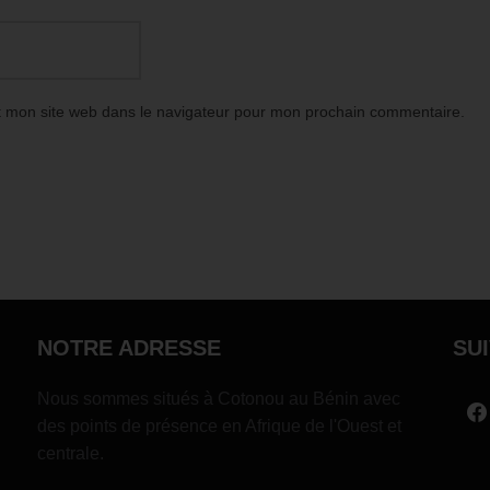
t mon site web dans le navigateur pour mon prochain commentaire.
NOTRE ADRESSE
SU
Nous sommes situés à Cotonou au Bénin avec
des points de présence en Afrique de l'Ouest et
centrale.