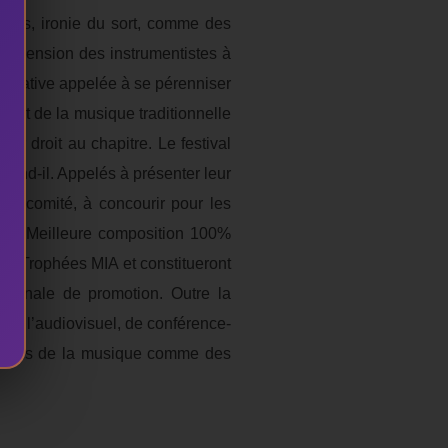
dérés, ironie du sort, comme des
propension des instrumentistes à
nitiative appelée à se pérenniser
 tant de la musique traditionnelle
r droit au chapitre. Le festival
fend-il. Appelés à présenter leur
 du comité, à concourir pour les
e” et ”Meilleure composition 100%
les Trophées MIA et constitueront
régionale de promotion. Outre la
 de l’audiovisuel, de conférence-
ionnels de la musique comme des