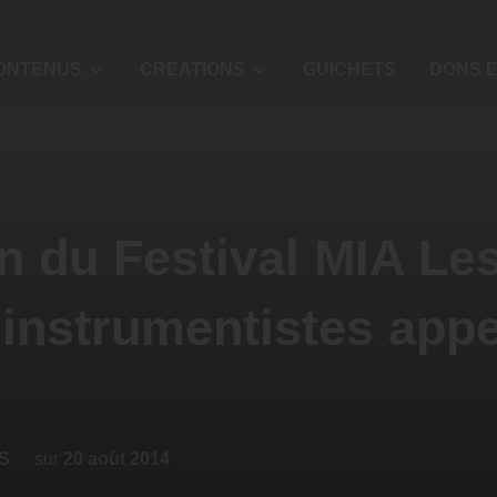
ONTENUS
CREATIONS
GUICHETS
DONS E
on du Festival MIA Le
instrumentistes appe
S
sur
20 août 2014