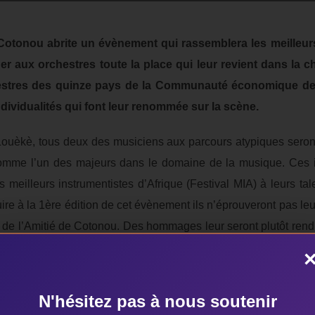
Cotonou abrite un évènement qui rassemblera les meilleur
er aux orchestres toute la place qui leur revient dans la 
hestres des quinze pays de la Communauté économique des 
dividualités qui font leur renommée sur la scène.
Louèkè, tous deux des musiciens aux parcours atypiques sero
omme l’un des majeurs dans le domaine de la musique. Ces in
s meilleurs instrumentistes d’Afrique (Festival MIA) à leurs tal
ire à la 1ère édition de cet évènement ils n’éprouveront pas leu
de l’Amitié de Cotonou. Des hommages leur seront plutôt rendus
 révélé la quintessence du festival. Pour Edgard Djossou, pro
 et à la valorisation des musiciens instrumentistes africains, dont
on et de distinction d’une part et d’autre aux fabricants et ven
N'hésitez pas à nous soutenir
fessionnels de l’évènementiel et des médias. Par un concours li