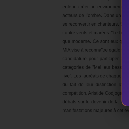
entend créer un environnement d
acteurs de l’ombre. Dans un con
se reconvertir en chanteurs, Sess
contre vents et marées. “Le but f
que moderne. Ce sont eux qui ac
MIA vise à reconnaître également
candidature pour participer au 
catégories de ”Meilleur bassiste
live”. Les lauréats de chaque cat
du fait de leur distinction le 
compétition, Aristide Codjogan a
débats sur le devenir de la mu
manifestations majeures à cet é