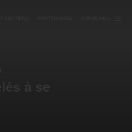
T SOUTIENS
PARTENAIRES
CONNEXION
s
lés à se