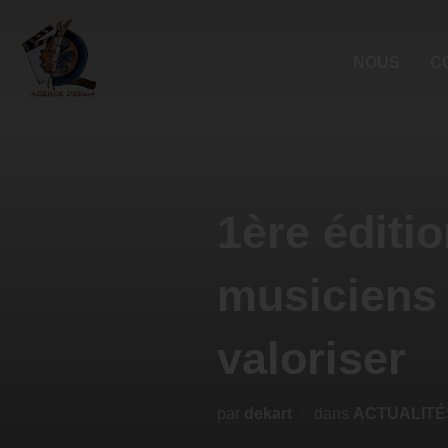
NOUS
C
1ère éditi
musiciens 
valoriser
par
dekart
dans
ACTUALITÉ