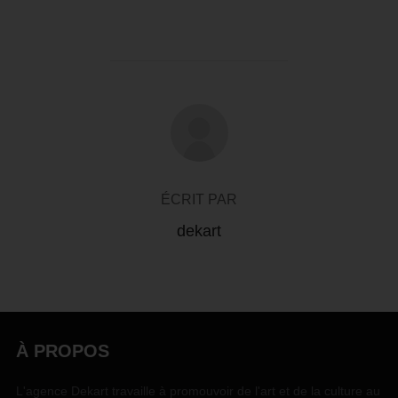
AUTEUR DE LA PUBLICATION
ÉCRIT PAR
dekart
À PROPOS
L'agence Dekart travaille à promouvoir de l'art et de la culture au