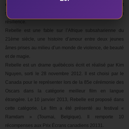
ensemble, Komona et Le Magicien tombent amoureux et
s’évadent pour vivre leur amour et trouver la voie de la
résilience.
Rebelle est une fable sur l’Afrique subsaharienne du
21ème siècle, une histoire d’amour entre deux jeunes
âmes prises au milieu d’un monde de violence, de beauté
et de magie.
Rebelle est un drame québécois écrit et réalisé par Kim
Nguyen, sorti le 28 novembre 2012. Il est choisi par le
Canada pour le représenter lors de la 85e cérémonie des
Oscars dans la catégorie meilleur film en langue
étrangère. Le 10 janvier 2013, Rebelle est proposé dans
cette catégorie. Le film a été présenté au festival «
Ramdam » (Tournai, Belgique). Il remporte 10
récompenses aux Prix Écrans canadiens 20131.