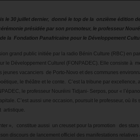
is le 30 juillet dernier, donné le top de la onzième édition 
 cérémonie présidée par son promoteur, le professeur Nouréi
l de la Fondation Panafricaine pour le Développement Cult
ion grand public initiée par la radio Bénin Culture (RBC) en par
ur le Développement Culturel (FONPADEC). Elle consiste à mett
les jeunes vacanciers de Porto-Novo et des communes environn
oétique, le théâtre et le conte. C’est la tribune par excellence, a
NPADEC, le professeur Nouréini Tidjani- Serpos, pour « l’épano
pitale. C’est aussi une occasion, poursuit le professeur, où ils 
t artistique.
anter », constitue aussi un creuset pour la promotion des stars 
son discours de lancement officiel des manifestations relatives 