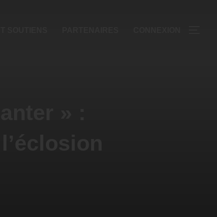
T SOUTIENS
PARTENAIRES
CONNEXION
anter » :
l’éclosion