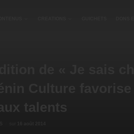
ONTENUS
CREATIONS
GUICHETS
DONS E
ition de « Je sais ch
énin Culture favorise 
ux talents
S
sur
16 août 2014