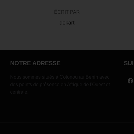
ÉCRIT PAR
dekart
NOTRE ADRESSE
SU
Nous sommes situés à Cotonou au Bénin avec
des points de présence en Afrique de l'Ouest et
centrale.