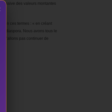
on massive des valeurs montantes
×
EC en ces termes : « en créant
e la diaspora. Nous avons tous le
ous n’allons pas continuer de