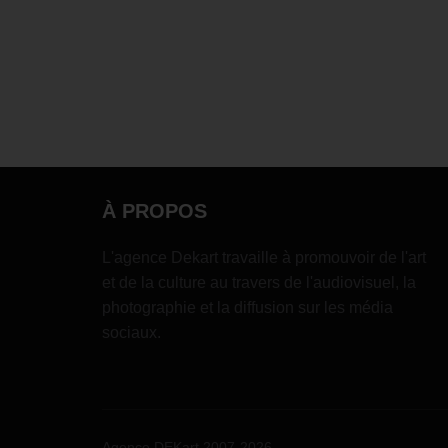
À PROPOS
L'agence Dekart travaille à promouvoir de l'art
et de la culture au travers de l'audiovisuel, la
photographie et la diffusion sur les média
sociaux.
Agence DEKart 2007-2026