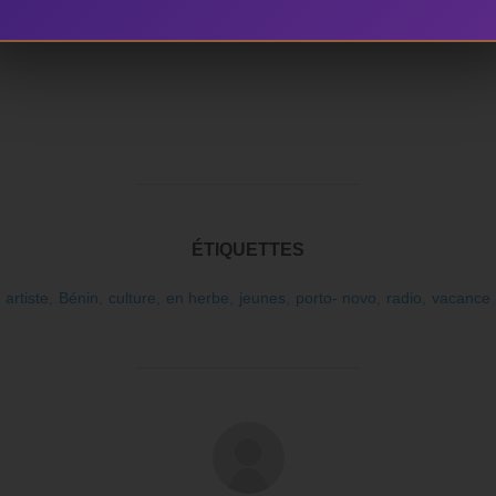
ÉTIQUETTES
artiste
,
Bénin
,
culture
,
en herbe
,
jeunes
,
porto- novo
,
radio
,
vacance
AUTEUR DE LA PUBLICATION