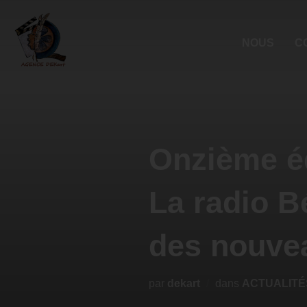
NOUS
C
Onzième éd
La radio B
des nouvea
par
dekart
dans
ACTUALITÉ