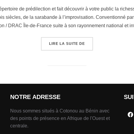
rtoire de prédilection et fait découvrir à votre public la riche
is siècles, de la sarabande à l’improvisation. Conventionné par 
 / DRAC Île-de-France suite à son rayonnement national et in
LIRE LA SUITE DE
NOTRE ADRESSE
SU
Nous sommes situés à Cotonou au Bénin avec
des points de présence en Afrique de l'Ouest et
centrale.