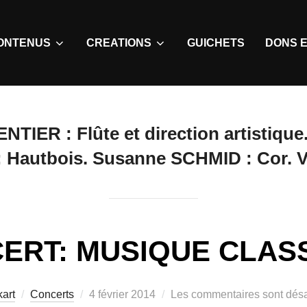
ONTENUS
CREATIONS
GUICHETS
DONS E
TIER : Flûte et direction artistiqu
 : Hautbois. Susanne SCHMID : Cor.
ERT: MUSIQUE CLAS
art
Concerts
4 février 2014
Les commentaires sont désa