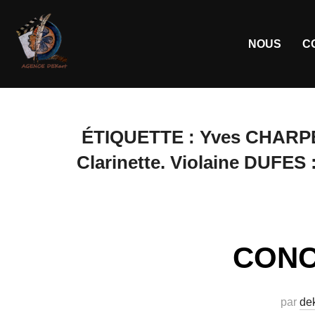
NOUS
C
ÉTIQUETTE :
Yves CHARPEN
Clarinette. Violaine DUFES
CONC
par
dek