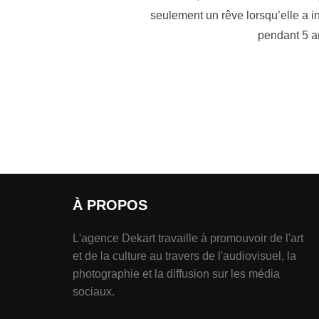
seulement un rêve lorsqu’elle a i
pendant 5 an
À PROPOS
L'agence Dekart travaille à promouvoir de l'art
et de la culture au travers de l'audiovisuel, la
photographie et la diffusion sur les média
sociaux.