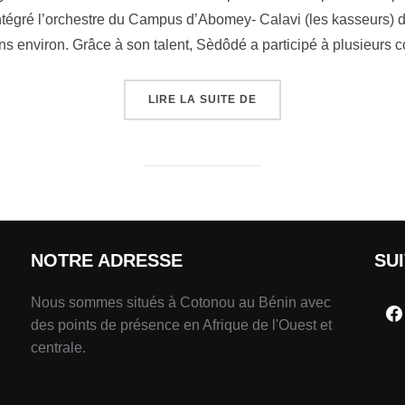
ntégré l’orchestre du Campus d’Abomey- Calavi (les kasseurs) don
s environ. Grâce à son talent, Sèdôdé a participé à plusieurs 
LIRE LA SUITE DE
NOTRE ADRESSE
SU
Nous sommes situés à Cotonou au Bénin avec
des points de présence en Afrique de l'Ouest et
centrale.