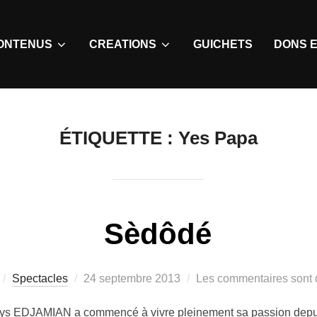
ONTENUS
CREATIONS
GUICHETS
DONS E
ÉTIQUETTE :
Yes Papa
Sèdôdé
Spectacles
24 septembre 2013
Les commentaires sont 
s EDJAMIAN a commencé à vivre pleinement sa passion depuis