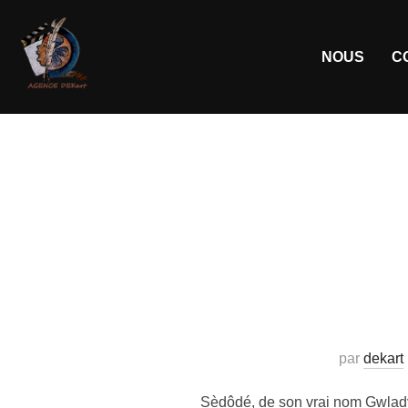
NOUS
C
par
dekart
Sèdôdé, de son vrai nom Gwlady