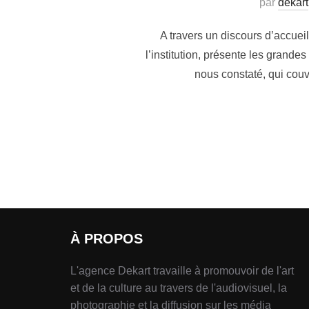
par
dekart
A travers un discours d’accuei
l’institution, présente les grand
nous constaté, qui cou
À PROPOS
L'agence Dekart travaille à promouvoir de l'art
et de la culture au travers de l'audiovisuel, la
photographie et la diffusion sur les média