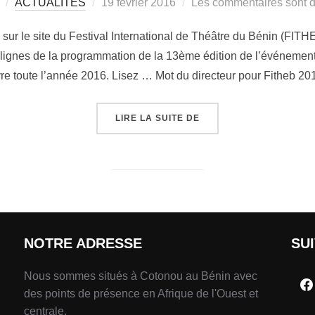
ACTUALITÉS
19 février 2016
Les commentaires sont d
l sur le site du Festival International de Théâtre du Bénin (FITH
es lignes de la programmation de la 13ème édition de l’événemen
vre toute l’année 2016. Lisez … Mot du directeur pour Fitheb 20
LIRE LA SUITE DE
NOTRE ADRESSE
SU
Nous sommes situés à Cotonou au Bénin avec
des points de présence en Afrique de l'Ouest et
centrale.