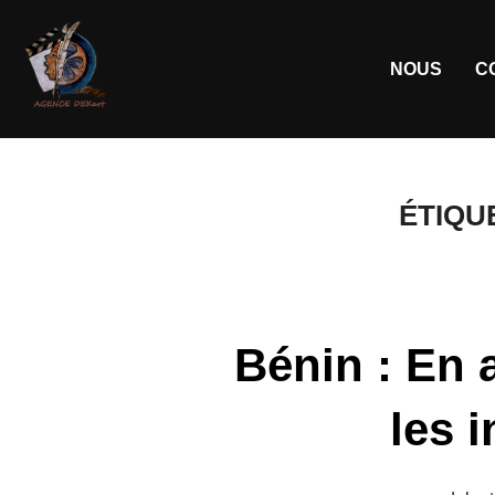
NOUS
C
ÉTIQU
Bénin : En a
les 