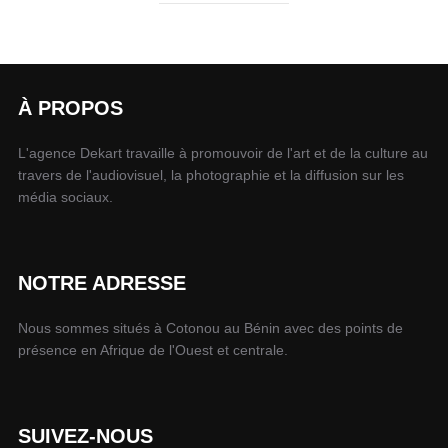
À PROPOS
L'agence Dekart travaille à promouvoir de l'art et de la culture au
travers de l'audiovisuel, la photographie et la diffusion sur les
média sociaux.
NOTRE ADRESSE
Nous sommes situés à Cotonou au Bénin avec des points de
présence en Afrique de l'Ouest et centrale.
SUIVEZ-NOUS