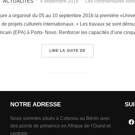
ACTUALITÉS
9 septembre 2016
Les commentaires sont
lture a organisé du 05 au 10 septembre 2016 la première «Univers
de projets culturels internationaux. » Les travaux se sont dérou
ricain (EPA) à Porto- Novo. Renforcer les capacités d’une cin
LIRE LA SUITE DE
NOTRE ADRESSE
SU
Nous sommes situés à Cotonou au Bénin avec
des points de présence en Afrique de l'Ouest et
centrale.