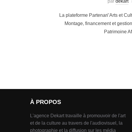
par
dekart
La plateforme Partenari’Arts et Cu
Montage, financement et gestion 
Patrimoine Af
À PROPOS
L'agence Dekart travaille à promouvoir de l'art
et de la culture au travers de l'audiovisuel, la
photographie et la diffusion sur les média