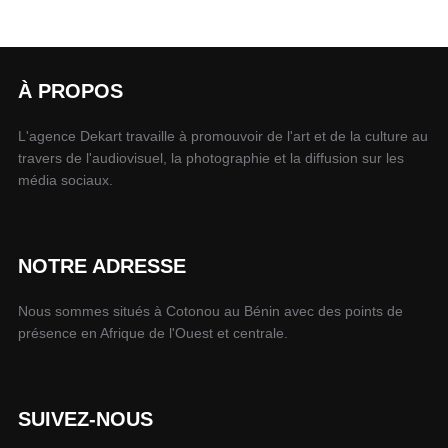
À PROPOS
L'agence Dekart travaille à promouvoir de l'art et de la culture au
travers de l'audiovisuel, la photographie et la diffusion sur les
média sociaux.
NOTRE ADRESSE
Nous sommes situés à Cotonou au Bénin avec des points de
présence en Afrique de l'Ouest et centrale.
SUIVEZ-NOUS