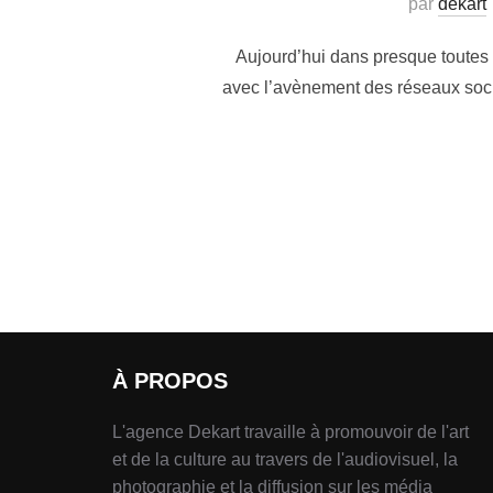
par
dekart
Aujourd’hui dans presque toutes 
avec l’avènement des réseaux soci
À PROPOS
L'agence Dekart travaille à promouvoir de l'art
et de la culture au travers de l'audiovisuel, la
photographie et la diffusion sur les média