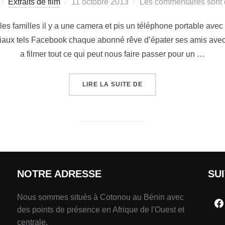
Extraits de film
11 octobre 2013
Les commentaires sont 
les familles il y a une camera et pis un téléphone portable avec
aux tels Facebook chaque abonné rêve d’épater ses amis avec 
a filmer tout ce qui peut nous faire passer pour un …
LIRE LA SUITE DE
NOTRE ADRESSE
SU
Nous sommes situés à Cotonou au Bénin avec
des points de présence en Afrique de l'Ouest et
centrale.