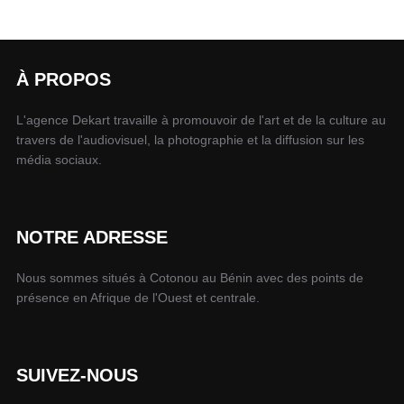
À PROPOS
L'agence Dekart travaille à promouvoir de l'art et de la culture au
travers de l'audiovisuel, la photographie et la diffusion sur les
média sociaux.
NOTRE ADRESSE
Nous sommes situés à Cotonou au Bénin avec des points de
présence en Afrique de l'Ouest et centrale.
SUIVEZ-NOUS