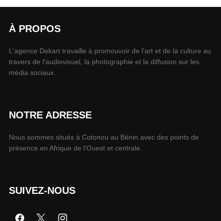
À PROPOS
L'agence Dekart travaille à promouvoir de l'art et de la culture au
travers de l'audiovisuel, la photographie et la diffusion sur les
média sociaux.
NOTRE ADRESSE
Nous sommes situés à Cotonou au Bénin avec des points de
présence en Afrique de l'Ouest et centrale.
SUIVEZ-NOUS