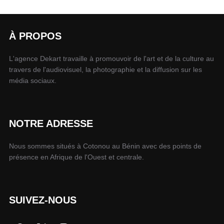
À PROPOS
L'agence Dekart travaille à promouvoir de l'art et de la culture au
travers de l'audiovisuel, la photographie et la diffusion sur les
média sociaux.
NOTRE ADRESSE
Nous sommes situés à Cotonou au Bénin avec des points de
présence en Afrique de l'Ouest et centrale.
SUIVEZ-NOUS