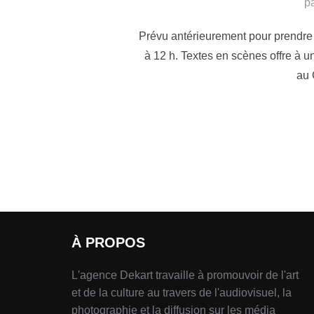
p
Prévu antérieurement pour prendre f
à 12 h. Textes en scènes offre à u
au 
À PROPOS
L'agence Dekart travaille à promouvoir de l'art
et de la culture au travers de l'audiovisuel, la
photographie et la diffusion sur les média