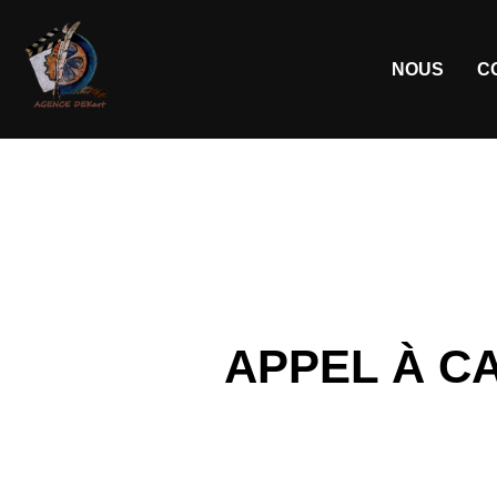
NOUS
C
APPEL À C