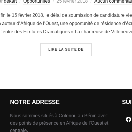
ar
dekart
Opportunités
25 février 2018
Aucun commentai
in le 15 février 2018, le délai de soumission de candidature vi
n auteur d’Afrique de l’Ouest, une opportunité de résidence d’éc
Centre des Ecritures Dramatiques « La chartreuse de Villeneu
LIRE LA SUITE DE
NOTRE ADRESSE
SU
Nous sommes situés à Cotonou au Bénin avec
des points de présence en Afrique de l'Ouest et
centrale.