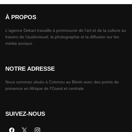
À PROPOS
L'agence Dekart travaille à promouvoir de l'art et de la culture au
travers de l'audiovisuel, la photographie et la diffusion sur les
média sociaux.
NOTRE ADRESSE
Nous sommes situés à Cotonou au Bénin avec des points de
présence en Afrique de l'Ouest et centrale.
SUIVEZ-NOUS