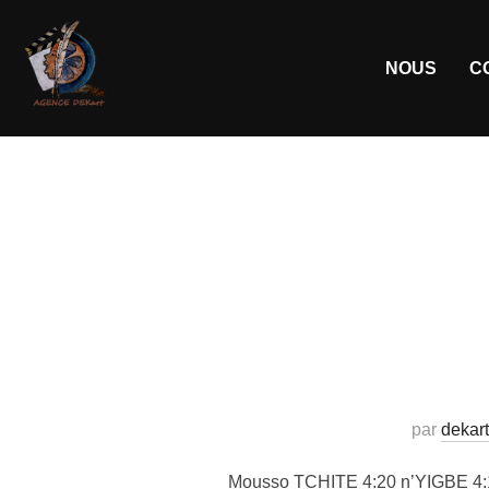
NOUS
C
par
dekart
Mousso TCHITE 4:20 n’YIGBE 4