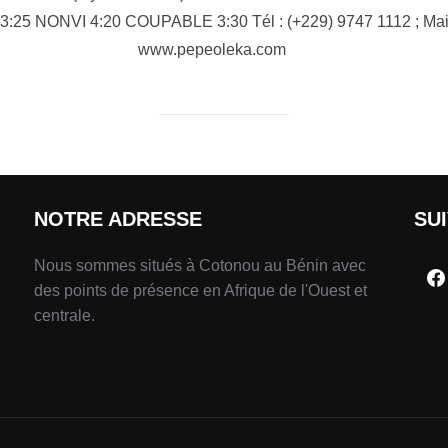
:25 NONVI 4:20 COUPABLE 3:30 Tél : (+229) 9747 1112 ; Mai
www.pepeoleka.com
NOTRE ADRESSE
SU
Nous sommes situés à Cotonou au Bénin avec
des points de présence en Afrique de l'Ouest et
centrale.