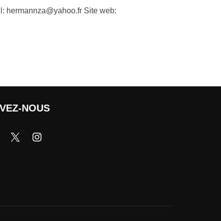
l: hermannza@yahoo.fr Site web:
IVEZ-NOUS