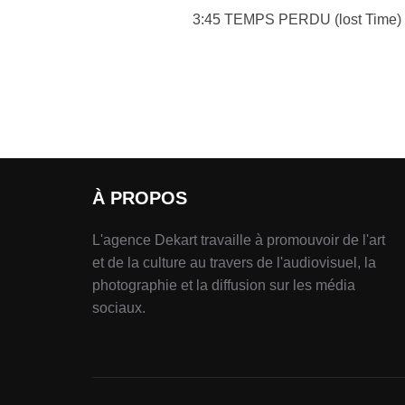
3:45 TEMPS PERDU (lost Time) 3
À PROPOS
L'agence Dekart travaille à promouvoir de l'art
et de la culture au travers de l'audiovisuel, la
photographie et la diffusion sur les média
sociaux.