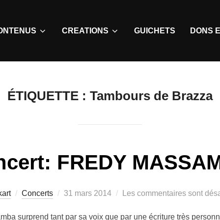
ONTENUS
CREATIONS
GUICHETS
DONS E
ÉTIQUETTE :
Tambours de Brazza
ncert: FREDY MASSA
art
Concerts
31 mars 2014
Les commentaires sont désa
mba surprend tant par sa voix que par une écriture très personnel