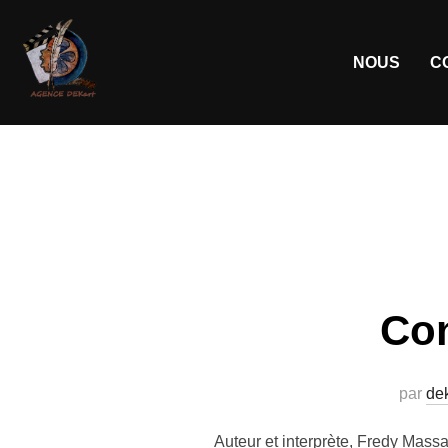
NOUS
C
Co
par
dek
Auteur et interprète, Fredy Massa