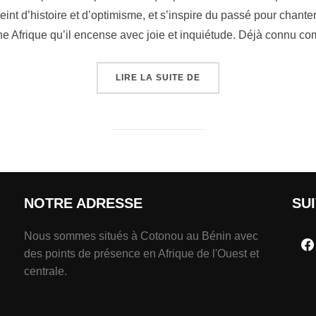
nt d’histoire et d’optimisme, et s’inspire du passé pour chanter 
une Afrique qu’il encense avec joie et inquiétude. Déjà connu 
LIRE LA SUITE DE
NOTRE ADRESSE
SU
Nous sommes situés à Cotonou au Bénin avec
des points de présence en Afrique de l'Ouest et
centrale.