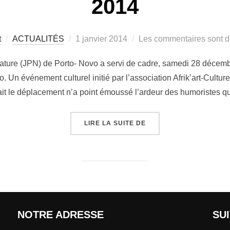
2014
t
ACTUALITÉS
1 janvier 2014
Les commentaires sont d
Nature (JPN) de Porto- Novo a servi de cadre, samedi 28 décembr
. Un événement culturel initié par l’association Afrik’art-Culture
ait le déplacement n’a point émoussé l’ardeur des humoristes q
LIRE LA SUITE DE
NOTRE ADRESSE
SU