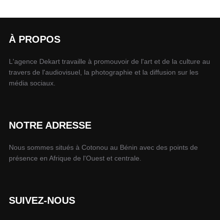
À PROPOS
L'agence Dekart travaille à promouvoir de l'art et de la culture au
travers de l'audiovisuel, la photographie et la diffusion sur les
média sociaux.
NOTRE ADRESSE
Nous sommes situés à Cotonou au Bénin avec des points de
présence en Afrique de l'Ouest et centrale.
SUIVEZ-NOUS