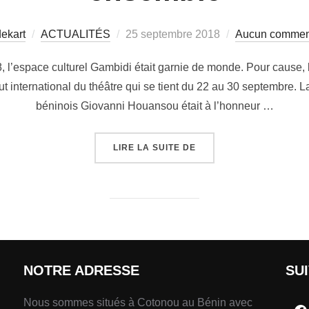
ekart
ACTUALITÉS
25 septembre 2018
Aucun commen
, l’espace culturel Gambidi était garnie de monde. Pour cause,
ut international du théâtre qui se tient du 22 au 30 septembre. L
béninois Giovanni Houansou était à l’honneur …
LIRE LA SUITE DE
NOTRE ADRESSE
SU
Nous sommes situés à Cotonou au Bénin avec