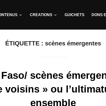
ONTENUS
CREATIONS
GUICHETS
DONS E
ÉTIQUETTE :
scènes émergentes
 Faso/ scènes émergent
e voisins » ou l’ultima
ensemble