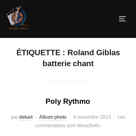
ÉTIQUETTE :
Roland Giblas
batterie chant
Poly Rythmo
par
dekart
Album photo
4 novembre 2013
Les
commentaires sont désactivés.