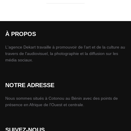
À PROPOS
L'agence Dekart travaille à promouvoir de l'art et de la culture au
travers de l'audiovisuel, la photographie et la diffusion sur les
média sociaux.
NOTRE ADRESSE
Nous sommes situés à Cotonou au Bénin avec des points de
présence en Afrique de l'Ouest et centrale.
SUIVEZ-NOUS