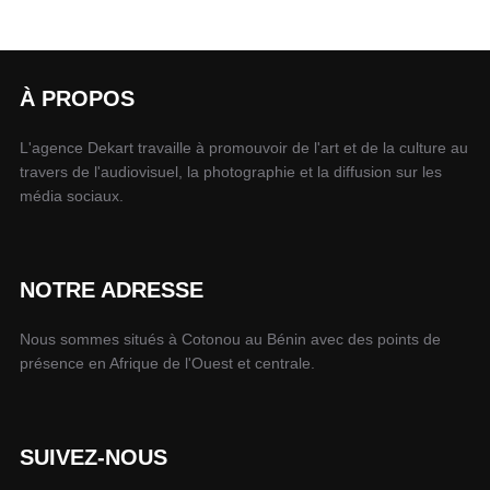
À PROPOS
L'agence Dekart travaille à promouvoir de l'art et de la culture au
travers de l'audiovisuel, la photographie et la diffusion sur les
média sociaux.
NOTRE ADRESSE
Nous sommes situés à Cotonou au Bénin avec des points de
présence en Afrique de l'Ouest et centrale.
SUIVEZ-NOUS