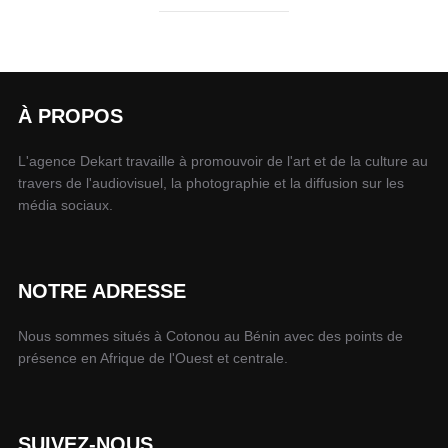
À PROPOS
L'agence Dekart travaille à promouvoir de l'art et de la culture au
travers de l'audiovisuel, la photographie et la diffusion sur les
média sociaux.
NOTRE ADRESSE
Nous sommes situés à Cotonou au Bénin avec des points de
présence en Afrique de l'Ouest et centrale.
SUIVEZ-NOUS