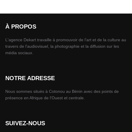
À PROPOS
L'agence Dekart travaille à promouvoir de l'art et de la culture au
travers de l'audiovisuel, la photographie et la diffusion sur les
média sociaux.
NOTRE ADRESSE
Nous sommes situés à Cotonou au Bénin avec des points de
présence en Afrique de l'Ouest et centrale.
SUIVEZ-NOUS