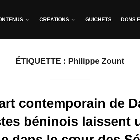
ONTENUS
CREATIONS
GUICHETS
DONS E
ÉTIQUETTE :
Philippe Zount
art contemporain de D
stes béninois laissent 
le dans le cœur des S