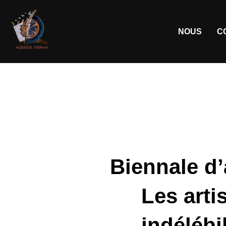
NOUS
C
Biennale d’
Les arti
indélébi