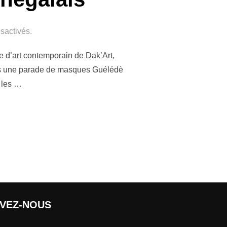
sactivés.
e d’art contemporain de Dak’Art,
vers une parade de masques Guélédè
 les …
IVEZ-NOUS