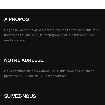
À PROPOS
L'agence Dekart travaille à promouvoir de l'art et de la culture au
travers de l'audiovisuel, la photographie et la diffusion sur les
média sociaux.
NOTRE ADRESSE
Nous sommes situés à Cotonou au Bénin avec des points de
présence en Afrique de l'Ouest et centrale.
SUIVEZ-NOUS