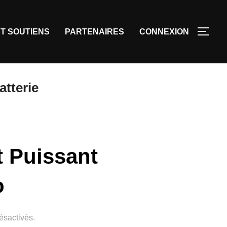
T SOUTIENS
PARTENAIRES
CONNEXION
tterie
t Puissant
o
ésactivés.