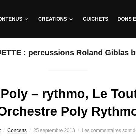
ONTENUS
CREATIONS
GUICHETS
DONS E
UETTE :
percussions Roland Giblas ba
 Poly – rythmo, Le Tou
Orchestre Poly Rythm
t
Concerts
25 septembre 2013
Les commentaires sont d