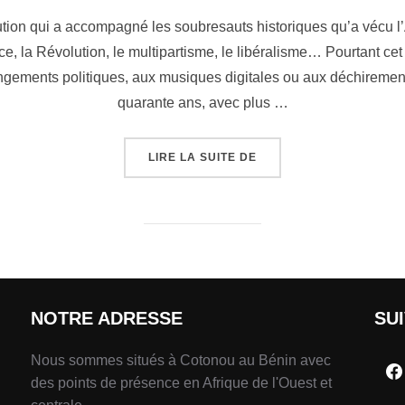
tution qui a accompagné les soubresauts historiques qu’a vécu l
 la Révolution, le multipartisme, le libéralisme… Pourtant ce
ements politiques, aux musiques digitales ou aux déchirement
quarante ans, avec plus …
LIRE LA SUITE DE
NOTRE ADRESSE
SU
Nous sommes situés à Cotonou au Bénin avec
des points de présence en Afrique de l'Ouest et