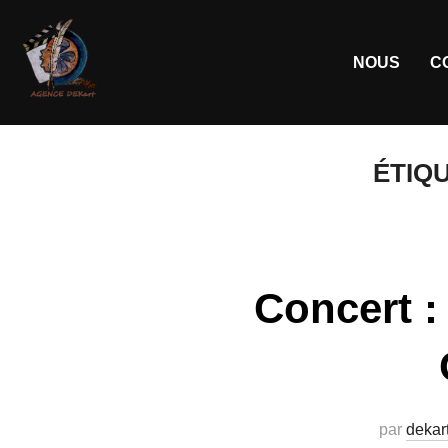
NOUS
C
ÉTIQ
Concert :
par
dekar