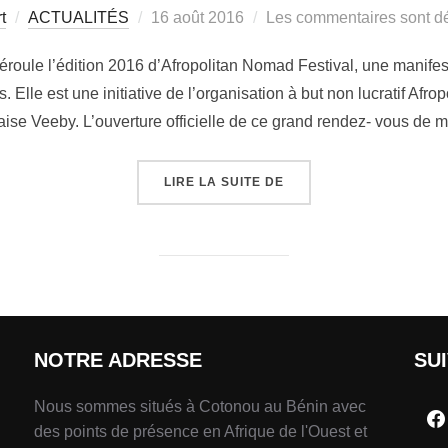
t
ACTUALITÉS
16 août 2016
Les commentaires sont dé
éroule l’édition 2016 d’Afropolitan Nomad Festival, une manifes
s. Elle est une initiative de l’organisation à but non lucratif Af
ise Veeby. L’ouverture officielle de ce grand rendez- vous de m
LIRE LA SUITE DE
NOTRE ADRESSE
SU
Nous sommes situés à Cotonou au Bénin avec
des points de présence en Afrique de l'Ouest et