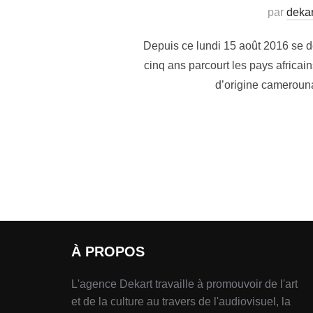
par
dekar
Depuis ce lundi 15 août 2016 se d
cinq ans parcourt les pays africain
d’origine camerouna
À PROPOS
L'agence Dekart travaille à promouvoir de l'art
et de la culture au travers de l'audiovisuel, la