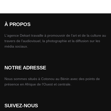
À PROPOS
L'agence Dekart travaille à promouvoir de l'art et de la culture au
travers de l'audiovisuel, la photographie et la diffusion sur les
média sociaux.
NOTRE ADRESSE
Nous sommes situés à Cotonou au Bénin avec des points de
présence en Afrique de l'Ouest et centrale.
SUIVEZ-NOUS