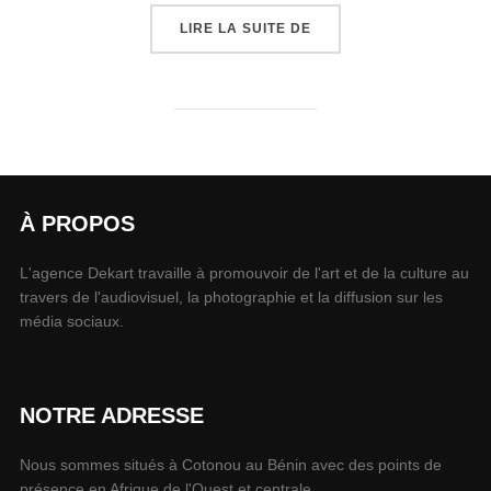
LIRE LA SUITE DE
À PROPOS
L'agence Dekart travaille à promouvoir de l'art et de la culture au
travers de l'audiovisuel, la photographie et la diffusion sur les
média sociaux.
NOTRE ADRESSE
Nous sommes situés à Cotonou au Bénin avec des points de
présence en Afrique de l'Ouest et centrale.