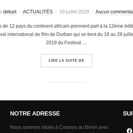
ar
dekart
ACTUALITÉS
19 juillet 2019
Aucun commentai
ms de 12 pays du continent africain prennent part à la 12ème édi
al international de film de Durban qui se tient du 18 au 28 juill
2019 du Festival …
LIRE LA SUITE DE
NOTRE ADRESSE
SU
Nous sommes situés à Cotonou au Bénin avec