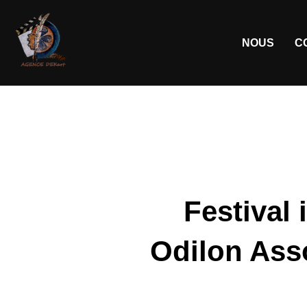
NOUS
C
Festival 
Odilon Asso