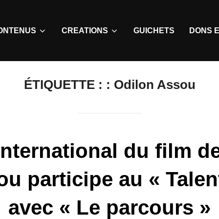
ONTENUS
CREATIONS
GUICHETS
DONS E
ÉTIQUETTE :
: Odilon Assou
international du film 
u participe au « Tale
avec « Le parcours »