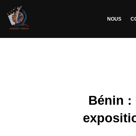
NOUS
C
Bénin :
expositi