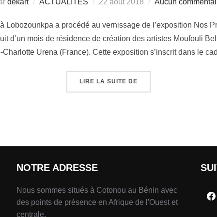
ar
dekart
ACTUALITÉS
22 août 2018
Aucun commentai
é à Lobozounkpa a procédé au vernissage de l’exposition Nos P
uit d’un mois de résidence de création des artistes Moufouli B
Charlotte Urena (France). Cette exposition s’inscrit dans le c
LIRE LA SUITE DE
NOTRE ADRESSE
SU
Nous sommes situés à Cotonou au Bénin avec
des points de présence en Afrique de l'Ouest et
centrale.