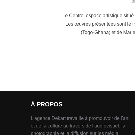
p
Le Centre, espace artistique situ
Les œuvres présentées sont le fr
(Togo-Ghana) et de Marie-
À PROPOS
L'agence Dekart travaille à promouvoir de l'art
et de la culture au travers de l'audiovisuel, la
photographie et la diffusion sur les média