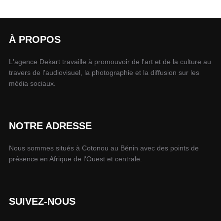
À PROPOS
L'agence Dekart travaille à promouvoir de l'art et de la culture au
travers de l'audiovisuel, la photographie et la diffusion sur les
média sociaux.
NOTRE ADRESSE
Nous sommes situés à Cotonou au Bénin avec des points de
présence en Afrique de l'Ouest et centrale.
SUIVEZ-NOUS