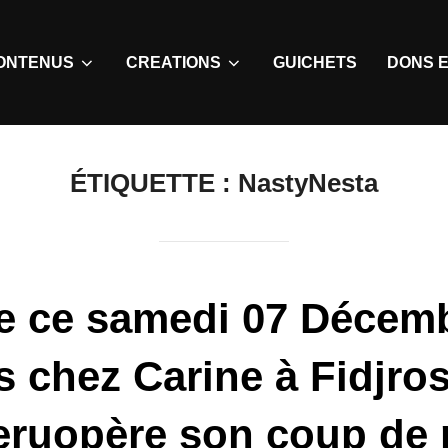
ONTENUS
CREATIONS
GUICHETS
DONS E
ÉTIQUETTE :
NastyNesta
ve ce samedi 07 Décem
s chez Carine à Fidjros
ruopère son coup de 