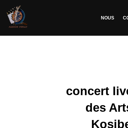
NOUS
C
concert li
des Art
Kosibe