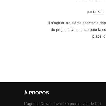
par
dekart
Il s’agit du troisième spectacle d
du projet « Un espace pour la c
place da
À PROPOS
L'agence Dekart travaille à promouvoir de l'art