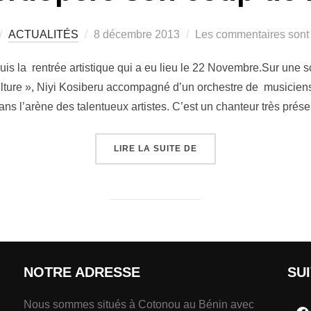
ACTUALITÉS
8 décembre 2013
Les commentaires sont 
epuis la rentrée artistique qui a eu lieu le 22 Novembre.Sur u
ulture », Niyi Kosiberu accompagné d’un orchestre de musiciens
ns l’arène des talentueux artistes. C’est un chanteur très prés
LIRE LA SUITE DE
NOTRE ADRESSE
SU
Nous sommes situés à Cotonou au Bénin avec