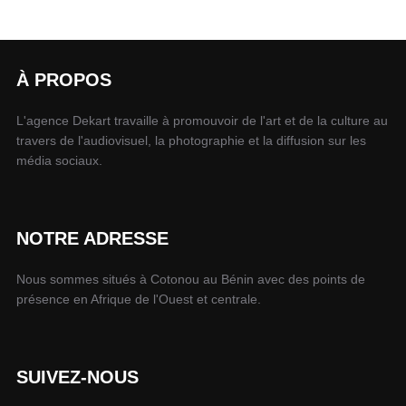
À PROPOS
L'agence Dekart travaille à promouvoir de l'art et de la culture au
travers de l'audiovisuel, la photographie et la diffusion sur les
média sociaux.
NOTRE ADRESSE
Nous sommes situés à Cotonou au Bénin avec des points de
présence en Afrique de l'Ouest et centrale.
SUIVEZ-NOUS