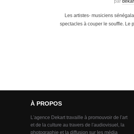
par
dekar
Les artistes- musiciens sénégalai
spectacles à couper le souffle. Le p
À PROPOS
L'agence Dekart travaille à promouvoir de l'art
et de la culture au travers de l'audiovisuel, la
photographie et la diffusion sur les média