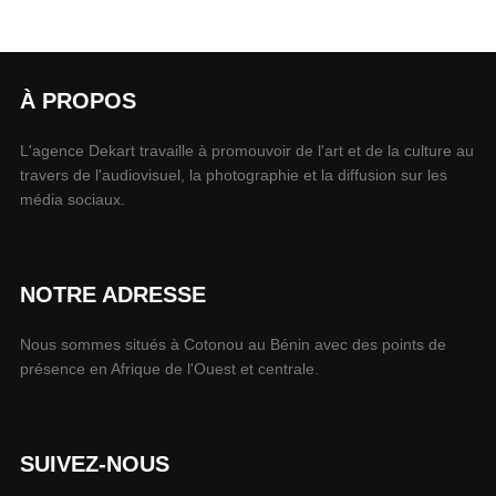
À PROPOS
L'agence Dekart travaille à promouvoir de l'art et de la culture au
travers de l'audiovisuel, la photographie et la diffusion sur les
média sociaux.
NOTRE ADRESSE
Nous sommes situés à Cotonou au Bénin avec des points de
présence en Afrique de l'Ouest et centrale.
SUIVEZ-NOUS