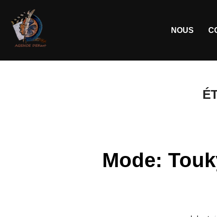
NOUS
C
É
Mode: Touk