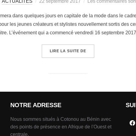
ACTUALITÉS
22 septembre 2017
Les commentaires sont
formera dans quelques jours en capitale de la mode dans le cadr
our les jeunes créateurs et stylistes nouvellement sortis des 
aitre. L’événement qui a commencé vendredi 16 septembre 201
LIRE LA SUITE DE
NOTRE ADRESSE
SU
Nous sommes situés à Cotonou au Bénin avec
des points de présence en Afrique de l'Ouest et
centrale.