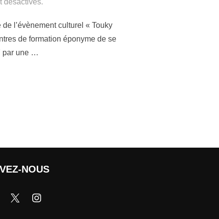
 désactivés.
e de l’évènement culturel « Touky
centres de formation éponyme de se
7 par une …
IVEZ-NOUS