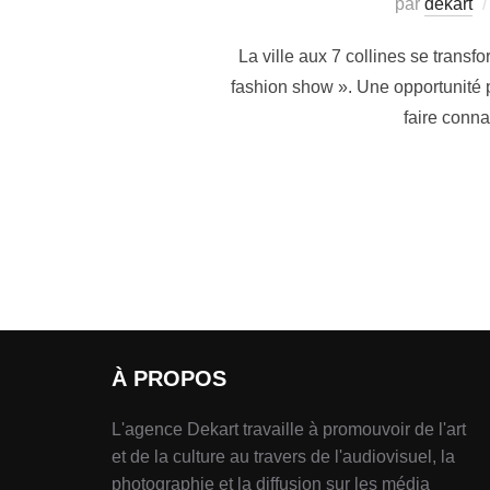
par
dekart
La ville aux 7 collines se trans
fashion show ». Une opportunité p
faire conn
À PROPOS
L'agence Dekart travaille à promouvoir de l'art
et de la culture au travers de l'audiovisuel, la
photographie et la diffusion sur les média