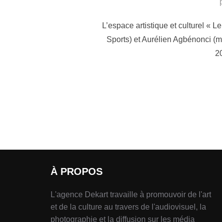
L’espace artistique et culturel « 
Sports) et Aurélien Agbénonci (m
20
À PROPOS
L'agence Dekart travaille à promouvoir de l'art
et de la culture au travers de l'audiovisuel, la
photographie et la diffusion sur les média