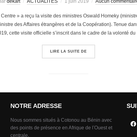
par
dekart
ACTUALITÉS
1 juin 2019
Aucun commentair
Le Centre » a reçu la visite des ministres Oswald Homeky (ministr
inistre des Affaires étrangères et de la Coopération). Tenue dan
19, cette visite officielle s’inscrit dans le cadre de la volonté d
LIRE LA SUITE DE
NOTRE ADRESSE
SU
Nous sommes situés à Cotonou au Bénin avec
des points de présence en Afrique de l'Ouest et
centrale.