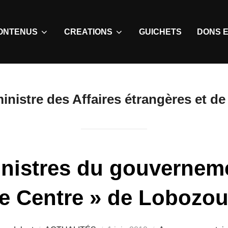
ONTENUS
CREATIONS
GUICHETS
DONS E
inistre des Affaires étrangères et d
inistres du gouverneme
Le Centre » de Lobozo