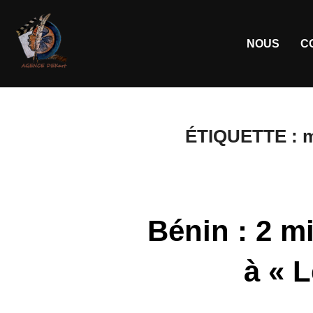
NOUS
C
ÉTIQUETTE :
m
Bénin : 2 m
à « 