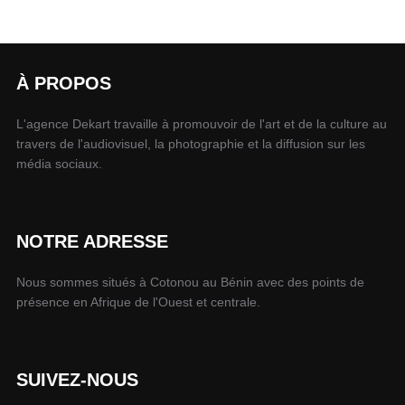
À PROPOS
L'agence Dekart travaille à promouvoir de l'art et de la culture au
travers de l'audiovisuel, la photographie et la diffusion sur les
média sociaux.
NOTRE ADRESSE
Nous sommes situés à Cotonou au Bénin avec des points de
présence en Afrique de l'Ouest et centrale.
SUIVEZ-NOUS