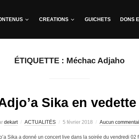
ONTENUS
CREATIONS
GUICHETS
DONS E
ÉTIQUETTE :
Méchac Adjaho
Adjo’a Sika en vedett
ar
dekart
ACTUALITÉS
5 février 2018
Aucun commentai
o’a Sika a donné un concert live dans la soirée du vendredi 02 fév