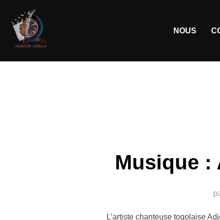
NOUS
C
Musique : 
p
L’artiste chanteuse togolaise Adj