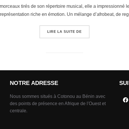
morceaux tirés de son répertoire musical, elle a impressionné l
 représentation riche en émotion. Un mélange d’afrobeat, de reg
LIRE LA SUITE DE
NOTRE ADRESSE
SU
Nous sommes situés à Cotonou au Bénin avec
des points de présence en Afrique de l'Ouest et
centrale.