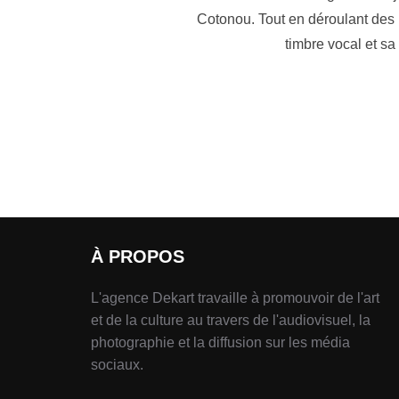
Cotonou. Tout en déroulant des 
timbre vocal et sa
À PROPOS
L'agence Dekart travaille à promouvoir de l'art
et de la culture au travers de l'audiovisuel, la
photographie et la diffusion sur les média
sociaux.