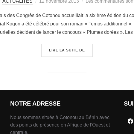
ACTUALITÉS
12 novembre 2013
Les commentaires sont
is des Congrès de Cotonou accueillait la sixième édition du co
tial Kogon a été célébré pour son roman « Temps additionnel ». 
urielles décident de lancer le concours « Plumes dorées ». Le
LIRE LA SUITE DE
NOTRE ADRESSE
SU
Nous sommes situés à Cotonou au Bénin avec
des points de présence en Afrique de l'Ouest et
centrale.