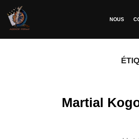
NOUS
C
ÉTI
Martial Kog