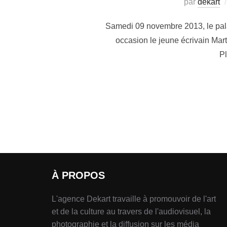
par
dekart
Samedi 09 novembre 2013, le pala
occasion le jeune écrivain Mar
Pl
À PROPOS
L'agence Dekart travaille à promouvoir de l'art
et de la culture au travers de l'audiovisuel, la
photographie et la diffusion sur les média