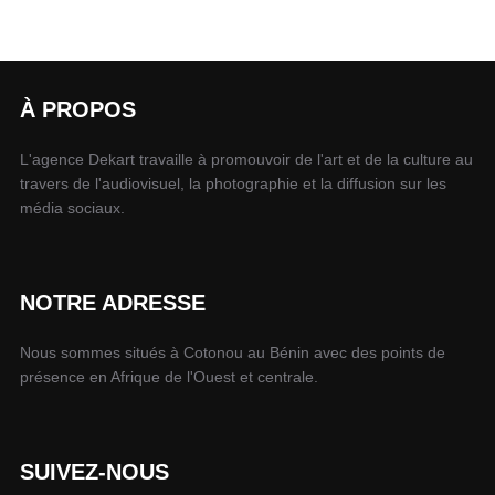
À PROPOS
L'agence Dekart travaille à promouvoir de l'art et de la culture au
travers de l'audiovisuel, la photographie et la diffusion sur les
média sociaux.
NOTRE ADRESSE
Nous sommes situés à Cotonou au Bénin avec des points de
présence en Afrique de l'Ouest et centrale.
SUIVEZ-NOUS