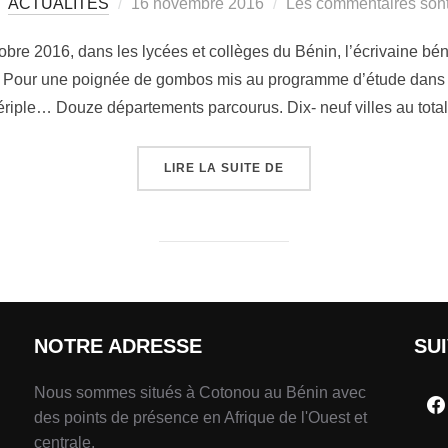
ACTUALITÉS
16 novembre 2016
Les commentaires sont
obre 2016, dans les lycées et collèges du Bénin, l’écrivaine b
n Pour une poignée de gombos mis au programme d’étude dans l
périple… Douze départements parcourus. Dix- neuf villes au tota
LIRE LA SUITE DE
NOTRE ADRESSE
SU
Nous sommes situés à Cotonou au Bénin avec
des points de présence en Afrique de l'Ouest et
centrale.