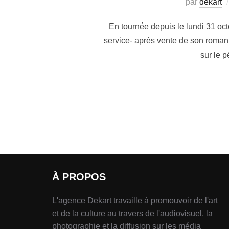
par
dekart
En tournée depuis le lundi 31 oct
service- après vente de son roma
sur le 
À PROPOS
L'agence Dekart travaille à promouvoir de l'art
et de la culture au travers de l'audiovisuel, la
photographie et la diffusion sur les média