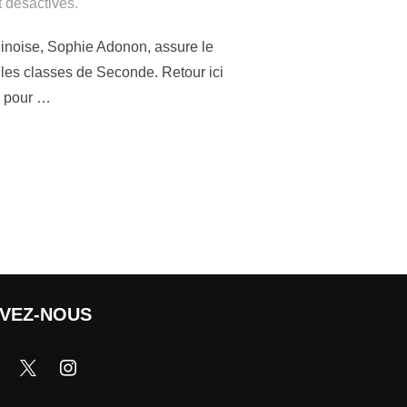
 désactivés.
éninoise, Sophie Adonon, assure le
es classes de Seconde. Retour ici
l pour …
IVEZ-NOUS