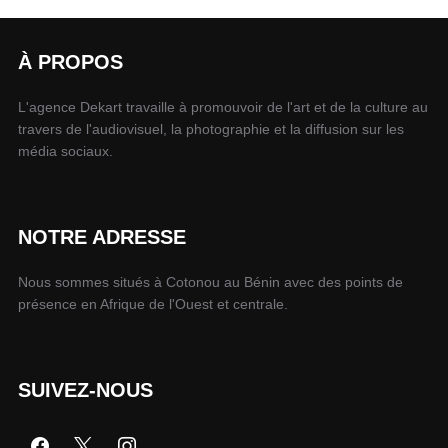
À PROPOS
L'agence Dekart travaille à promouvoir de l'art et de la culture au
travers de l'audiovisuel, la photographie et la diffusion sur les
média sociaux.
NOTRE ADRESSE
Nous sommes situés à Cotonou au Bénin avec des points de
présence en Afrique de l'Ouest et centrale.
SUIVEZ-NOUS