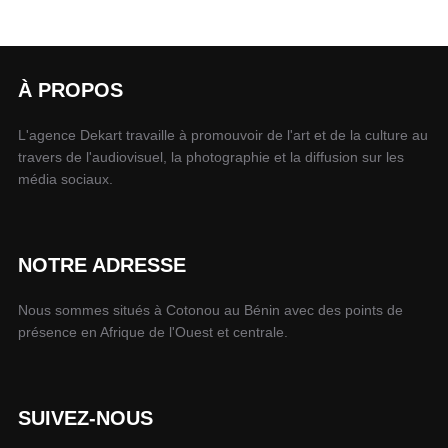
À PROPOS
L'agence Dekart travaille à promouvoir de l'art et de la culture au
travers de l'audiovisuel, la photographie et la diffusion sur les
média sociaux.
NOTRE ADRESSE
Nous sommes situés à Cotonou au Bénin avec des points de
présence en Afrique de l'Ouest et centrale.
SUIVEZ-NOUS