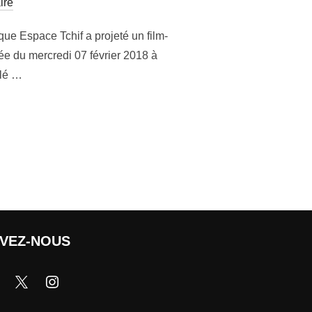
ire
tique Espace Tchif a projeté un film-
ée du mercredi 07 février 2018 à
ulé …
IVEZ-NOUS