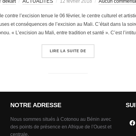
r
dekart
ACTUALITÉS
12 février 2018
Aucun commenta
contre l’excision tenue le 06 février, le centre culturel et artis
uses et conséquences de l’excision au Mali. C’était dans la soir
nou. « L’excision au Mali, entre tradition et santé ». C’est l’intit
LIRE LA SUITE DE
NOTRE ADRESSE
SU
Nous sommes situés à Cotonou au Bénin avec
des points de présence en Afrique de l'Ouest et
centrale.