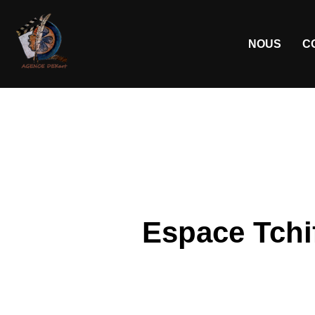
NOUS
C
Espace Tchif