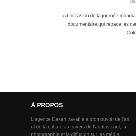
pa
A l’occasion de la journée mondiale 
documentaire qui retrace les ca
Coto
À PROPOS
L'agence Dekart travaille à promouvoir de l'art
et de la culture au travers de l'audiovisuel, la
photographie et la diffusion sur les média