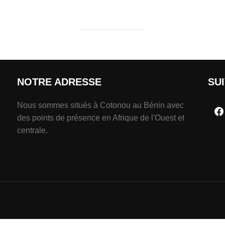
NOTRE ADRESSE
SU
Nous sommes situés à Cotonou au Bénin avec
des points de présence en Afrique de l'Ouest et
centrale.