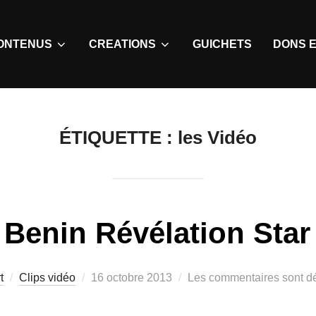
ONTENUS
CREATIONS
GUICHETS
DONS E
ÉTIQUETTE :
les Vidéo
Benin Révélation Star
t
Clips vidéo
16 octobre 2013
Les commentaires sont dé