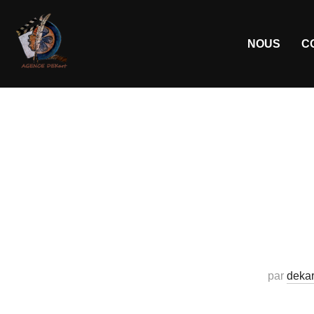
NOUS
C
par
dekar